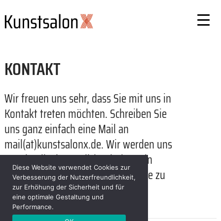
Skip
to
content
KONTAKT
Wir freuen uns sehr, dass Sie mit uns in
Kontakt treten möchten. Schreiben Sie
uns ganz einfach eine Mail an
mail(at)kunstsalonx.de. Wir werden uns
so schnell wie möglich mit Ihnen in
Diese Website verwendet Cookies zur
Verbindung setzen, um Ihe Anfrage zu
Verbesserung der Nutzerfreundlichkeit,
beantworten.
zur Erhöhung der Sicherheit und für
eine optimale Gestaltung und
Performance.